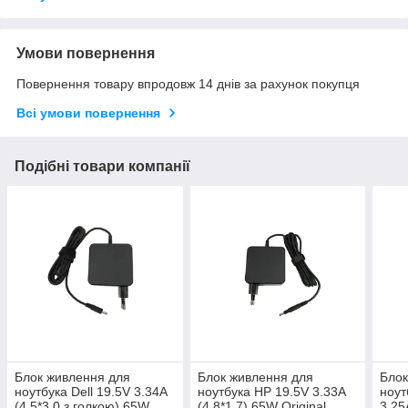
Умови повернення
Повернення товару впродовж 14 днів за рахунок покупця
Всі умови повернення
Подібні товари компанії
Блок живлення для
Блок живлення для
Блок
ноутбука Dell 19.5V 3.34A
ноутбука HP 19.5V 3.33A
ноут
(4.5*3.0 з голкою) 65W
(4.8*1.7) 65W Original
3.25