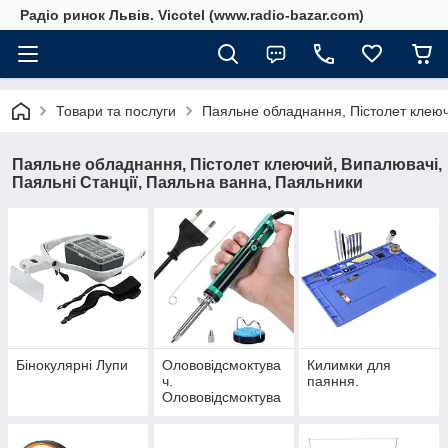
Радіо ринок Львів. Vicotel (www.radio-bazar.com)
Товари та послуги
Паяльне обладнання, Пістолет клеюч
Паяльне обладнання, Пістолет клеючий, Випалювачі,
Паяльні Станції, Паяльна ванна, Паяльники
Бінокулярні Лупи
Олововідсмоктува
Килимки для
ч.
паяння.
Олововідсмоктува
ч електричний.