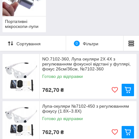
Портативні
мікроскопи-лупи
Сортування
0
Фільтри
NO.7102-360, Лупа окуляри 2X 4X з
регулюванням фокусної відстані у футлярі,
фокус 26см/36см, №7102-360
Готово до відправки
762,70
₴
Лупа-окуляри №7102-450 з регулюванням
фокусу (1.8X–3.8X)
Готово до відправки
762,70
₴