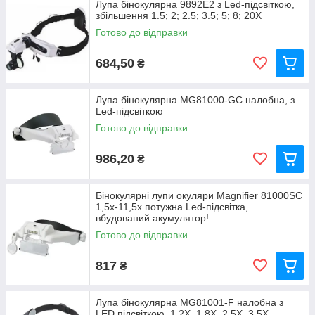
Лупа бінокулярна 9892Е2 з Led-підсвіткою,
збільшення 1.5; 2; 2.5; 3.5; 5; 8; 20X
Готово до відправки
684,50
₴
Лупа бінокулярна MG81000-GC налобна, з
Led-підсвіткою
Готово до відправки
986,20
₴
Бінокулярні лупи окуляри Magnifier 81000SC
1,5x-11,5x потужна Led-підсвітка,
вбудований акумулятор!
Готово до відправки
817
₴
Лупа бінокулярна MG81001-F налобна з
LED підсвіткою, 1.2Х, 1.8Х, 2.5Х, 3.5Х