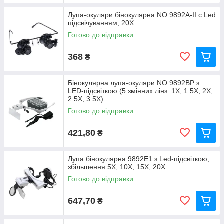
Лупа-окуляри бінокулярна NO.9892A-II c Led
підсвічуванням, 20Х
Готово до відправки
368
₴
Бінокулярна лупа-окуляри NO.9892BP з
LED-підсвіткою (5 змінних лінз: 1X, 1.5X, 2X,
2.5X, 3.5X)
Готово до відправки
421,80
₴
Лупа бінокулярна 9892Е1 з Led-підсвіткою,
збільшення 5X, 10X, 15X, 20X
Готово до відправки
647,70
₴