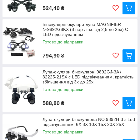
524,40
₴
Бінокулярні окуляри-лупа MAGNIFIER
№9892G8KX (8 пар лінз: від 2,5 до 25х) C
LED підсвічуванням
Готово до відправки
794,90
₴
Лупа-окуляри бінокулярні 9892GJ-3A /
32225-21SX c LED підсвічуванням, кратність
збільшення від 3x до 25х
Готово до відправки
588,80
₴
Лупа-окуляри бінокулярна NO.9892H-3 з Led
підсвічуванням, 6X 8X 10X 15X 20X 25X
Готово до відправки