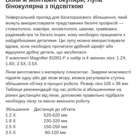
бінокулярна з підсвіткою
Універсальний прилад для багаторазового збільшення, який
можуть використовувати представники безлічі професій —
стоматологи, ювеліри, косметологи, швачки, гравіювачі,
радіомайстра та багато інших, кому необхідно працювати з
найдрібнішими деталями. Цю лупу можна використовувати
вдома, коли необхідно прочитати дрібний шрифт або
відшукати дрібну деталь, що загубилася.
У комплекті Magnifier 81001-F є набір із 4 змінних лінз: 1.2X,
1.8X, 2.5X, 3.5X.
Лінзи виготовлені з матеріалу плексиглас. Завдяки можливості
підняти одну або дві лінзи вгору, можна регулювати ступінь
збільшення об'єму в процесі роботи. Розмір лінз 105 х 38 мм.
Таблиця рекомендацій під час роботи зі збільшеннями на
різних дистанціях від лінзи, допоможе правильно підібрати
необхідну лінзу та якісно виконати роботу.
Збільшення Дистанція до об'єкта
1.2 X 520-620 мм
1.8 X 230-320 мм
2.5 X 150-250 мм
3.5 X 80-120 мм