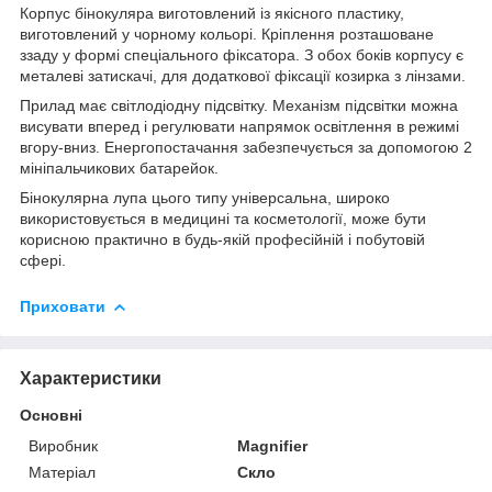
Корпус бінокуляра виготовлений із якісного пластику,
виготовлений у чорному кольорі. Кріплення розташоване
ззаду у формі спеціального фіксатора. З обох боків корпусу є
металеві затискачі, для додаткової фіксації козирка з лінзами.
Прилад має світлодіодну підсвітку. Механізм підсвітки можна
висувати вперед і регулювати напрямок освітлення в режимі
вгору-вниз. Енергопостачання забезпечується за допомогою 2
мініпальчикових батарейок.
Бінокулярна лупа цього типу універсальна, широко
використовується в медицині та косметології, може бути
корисною практично в будь-якій професійній і побутовій
сфері.
Приховати
Характеристики
Основні
Виробник
Magnifier
Матеріал
Скло