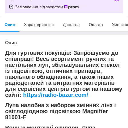
Замовлення під захистом
Опис
Характеристики
Доставка
Оплата
Умови п
Опис
Для гуртових покупців:
Запрошуємо до
співпраці! Весь асортимент ручних та
настільних луп, збільшувальних стекол
із підсвіткою, оптичних приладів,
паяльного обладнання, а також інших
радіодеталей та витратних матеріалів
для сервісних центрів гуртом на нашому
сайті:
https://radio-bazar.com/
Лупа налобна з набором змінних лінз і
світлодіодною підсвіткою Magnifier
81001-F
Вони ж монтажні окуляри, Лупа