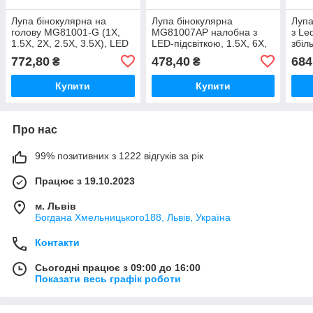
Лупа бінокулярна на
Лупа бінокулярна
Лупа
голову MG81001-G (1X,
MG81007AP налобна з
з Le
1.5X, 2X, 2.5X, 3.5X), LED
LED-підсвіткою, 1.5Х, 6Х,
збіл
підсвічування
8X
5; 8
772,80
478,40
684
₴
₴
Купити
Купити
Про нас
99% позитивних з 1222 відгуків за рік
Працює з 19.10.2023
м. Львів
Богдана Хмельницького188, Львів, Україна
Контакти
Сьогодні працює з 09:00 до 16:00
Показати весь графік роботи