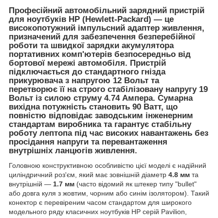
Професійний автомобільний зарядний пристрій
для ноутбуків HP (Hewlett-Packard)
— це
високопотужний імпульсний адаптер живлення,
призначений для забезпечення безперебійної
роботи та швидкої зарядки акумулятора
портативних комп'ютерів безпосередньо від
бортової мережі автомобіля. Пристрій
підключається до стандартного гнізда
прикурювача з напругою
12 Вольт
та
перетворює її на строго стабілізовану напругу
19
Вольт
із силою струму
4.74 Ампера
. Сумарна
вихідна потужність становить
90 Ватт
, що
повністю відповідає заводським інженерним
стандартам виробника та гарантує стабільну
роботу лептопа під час високих навантажень без
просідання напруги та перевантаження
внутрішніх ланцюгів живлення.
Головною конструктивною особливістю цієї моделі є надійний
циліндричний роз'єм, який має зовнішній діаметр
4.8 мм
та
внутрішній —
1.7 мм
(часто відомий як штекер типу "bullet"
або довга куля з жовтим, чорним або синім ізолятором). Такий
конектор є перевіреним часом стандартом для широкого
модельного ряду класичних ноутбуків HP серій Pavilion,