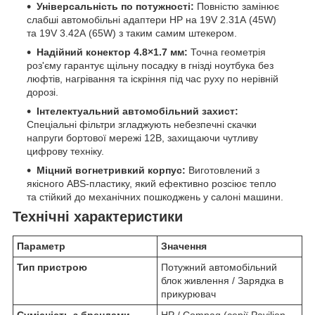
Універсальність по потужності:
Повністю замінює
слабші автомобільні адаптери HP на 19V 2.31А (45W)
та 19V 3.42А (65W) з таким самим штекером.
Надійний конектор 4.8×1.7 мм:
Точна геометрія
роз'єму гарантує щільну посадку в гнізді ноутбука без
люфтів, нагрівання та іскріння під час руху по нерівній
дорозі.
Інтелектуальний автомобільний захист:
Спеціальні фільтри згладжують небезпечні скачки
напруги бортової мережі 12В, захищаючи чутливу
цифрову техніку.
Міцний вогнетривкий корпус:
Виготовлений з
якісного ABS-пластику, який ефективно розсіює тепло
та стійкий до механічних пошкоджень у салоні машини.
Технічні характеристики
Параметр
Значення
Тип пристрою
Потужний автомобільний
блок живлення / Зарядка в
прикурювач
Сумісність з брендами
HP / Compaq (серії Pavilion,