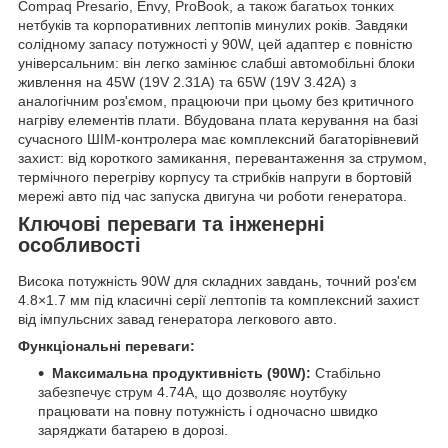
Compaq Presario, Envy, ProBook, а також багатьох тонких
нетбуків та корпоративних лептопів минулих років. Завдяки
солідному запасу потужності у 90W, цей адаптер є повністю
універсальним: він легко замінює слабші автомобільні блоки
живлення на 45W (19V 2.31A) та 65W (19V 3.42A) з
аналогічним роз'ємом, працюючи при цьому без критичного
нагріву елементів плати. Вбудована плата керування на базі
сучасного ШІМ-контролера має комплексний багаторівневий
захист: від короткого замикання, перевантаження за струмом,
термічного перегріву корпусу та стрибків напруги в бортовій
мережі авто під час запуска двигуна чи роботи генератора.
Ключові переваги та інженерні
особливості
Висока потужність 90W для складних завдань, точний роз'єм
4.8×1.7 мм під класичні серії лептопів та комплексний захист
від імпульсних завад генератора легкового авто.
Функціональні переваги:
Максимальна продуктивність (90W):
Стабільно
забезпечує струм 4.74А, що дозволяє ноутбуку
працювати на повну потужність і одночасно швидко
заряджати батарею в дорозі.