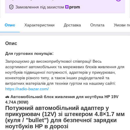
Замовлення під захистом
Опис
Характеристики
Доставка
Оплата
Умови п
Опис
Для гуртових покупців:
Запрошуємо до високоприбуткової співпраці! Весь
асортимент автомобільних та мережевих блоків живлення для
ноутбуків підвищеної потужності, адаптерів у прикурювач,
конекторів різного типу, а також інших радіодеталей та
витратних матеріалів для техніки гуртом на нашому сайті:
https://radio-bazar.com/
🚗 Автомобільний блок живлення для ноутбука HP 19V
4.74A (90W)
Потужний автомобільний адаптер у
прикурювач (12V) зі штекером 4.8×1.7 мм
(куля / "bullet") для безпечної зарядки
ноутбуків HP в дорозі