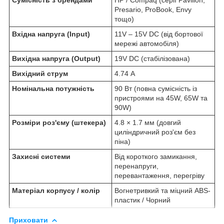
Presario, ProBook, Envy
тощо)
Вхідна напруга (Input)
11V – 15V DC (від бортової
мережі автомобіля)
Вихідна напруга (Output)
19V DC (стабілізована)
Вихідний струм
4.74 А
Номінальна потужність
90 Вт (повна сумісність із
пристроями на 45W, 65W та
90W)
Розміри роз'єму (штекера)
4.8 × 1.7 мм (довгий
циліндричний роз'єм без
піна)
Захисні системи
Від короткого замикання,
перенапруги,
перевантаження, перегріву
Матеріал корпусу / колір
Вогнетривкий та міцний ABS-
пластик / Чорний
Приховати