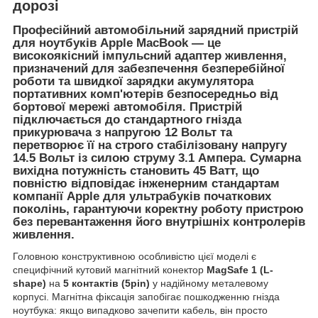
дорозі
Професійний автомобільний зарядний пристрій
для ноутбуків Apple MacBook
— це
високоякісний імпульсний адаптер живлення,
призначений для забезпечення безперебійної
роботи та швидкої зарядки акумулятора
портативних комп'ютерів безпосередньо від
бортової мережі автомобіля. Пристрій
підключається до стандартного гнізда
прикурювача з напругою
12 Вольт
та
перетворює її на строго стабілізовану напругу
14.5 Вольт
із силою струму
3.1 Ампера
. Сумарна
вихідна потужність становить
45 Ватт
, що
повністю відповідає інженерним стандартам
компанії Apple для ультрабуків початкових
поколінь, гарантуючи коректну роботу пристрою
без перевантаження його внутрішніх контролерів
живлення.
Головною конструктивною особливістю цієї моделі є
специфічний кутовий магнітний конектор
MagSafe 1 (L-
shape)
на
5 контактів (5pin)
у надійному металевому
корпусі. Магнітна фіксація запобігає пошкодженню гнізда
ноутбука: якщо випадково зачепити кабель, він просто