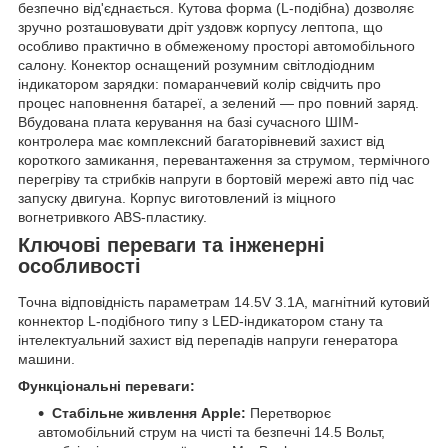
безпечно від'єднається. Кутова форма (L-подібна) дозволяє
зручно розташовувати дріт уздовж корпусу лептопа, що
особливо практично в обмеженому просторі автомобільного
салону. Конектор оснащений розумним світлодіодним
індикатором зарядки: помаранчевий колір свідчить про
процес наповнення батареї, а зелений — про повний заряд.
Вбудована плата керування на базі сучасного ШІМ-
контролера має комплексний багаторівневий захист від
короткого замикання, перевантаження за струмом, термічного
перегріву та стрибків напруги в бортовій мережі авто під час
запуску двигуна. Корпус виготовлений із міцного
вогнетривкого ABS-пластику.
Ключові переваги та інженерні
особливості
Точна відповідність параметрам 14.5V 3.1A, магнітний кутовий
коннектор L-подібного типу з LED-індикатором стану та
інтелектуальний захист від перепадів напруги генератора
машини.
Функціональні переваги:
Стабільне живлення Apple:
Перетворює
автомобільний струм на чисті та безпечні 14.5 Вольт,