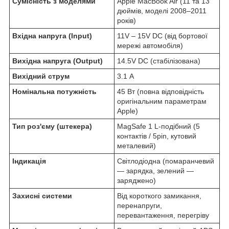
Сумісність з моделями
Apple MacBook Air (11 та 13
дюймів, моделі 2008–2011
років)
Вхідна напруга (Input)
11V – 15V DC (від бортової
мережі автомобіля)
Вихідна напруга (Output)
14.5V DC (стабілізована)
Вихідний струм
3.1 А
Номінальна потужність
45 Вт (повна відповідність
оригінальним параметрам
Apple)
Тип роз'єму (штекера)
MagSafe 1 L-подібний (5
контактів / 5pin, кутовий
металевий)
Індикація
Світлодіодна (помаранчевий
— зарядка, зелений —
заряджено)
Захисні системи
Від короткого замикання,
перенапруги,
перевантаження, перегріву