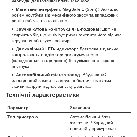
необхідні для чутливої плати MacBook.
Магнітний інтерфейс MagSafe 1 (5pin):
Захищає
роз'єм ноутбука від механічного зносу та випадкових
ривків кабелю в салоні авто.
Зручна кутова конструкція (L-подібна):
Дріт не
стирчить убік, що мінімізує ризик зачепити його під час
керування або руху пасажирів.
Двоколірний LED-індикатор:
Дозволяє візуально
контролювати стадію зарядки акумулятора
(заряджається / заряджено) без увімкнення екрана
ноутбука.
Автомобільний фільтр завад:
Вбудований
електронний захист згладжує небезпечні імпульсні
скачки напруги під час запуску двигуна.
Технічні характеристики
Параметр
Значення
Тип пристрою
Автомобільний блок
живлення / Зарядний
пристрій у прикурювач