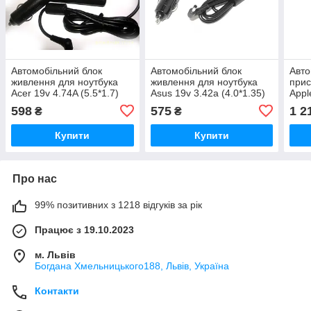
Автомобільний блок
Автомобільний блок
Авто
живлення для ноутбука
живлення для ноутбука
прис
Acer 19v 4.74A (5.5*1.7)
Asus 19v 3.42a (4.0*1.35)
Appl
90w
65w
598
575
1 2
₴
₴
Купити
Купити
Про нас
99% позитивних з 1218 відгуків за рік
Працює з 19.10.2023
м. Львів
Богдана Хмельницького188, Львів, Україна
Контакти