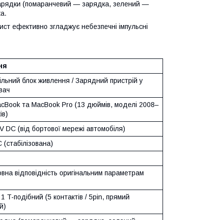
зарядки (помаранчевий — зарядка, зелений —
а.
ст ефективно згладжує небезпечні імпульсні
ня
льний блок живлення / Зарядний пристрій у
вач
acBook та MacBook Pro (13 дюймів, моделі 2008–
ів)
V DC (від бортової мережі автомобіля)
 (стабілізована)
овна відповідність оригінальним параметрам
1 T-подібний (5 контактів / 5pin, прямий
й)