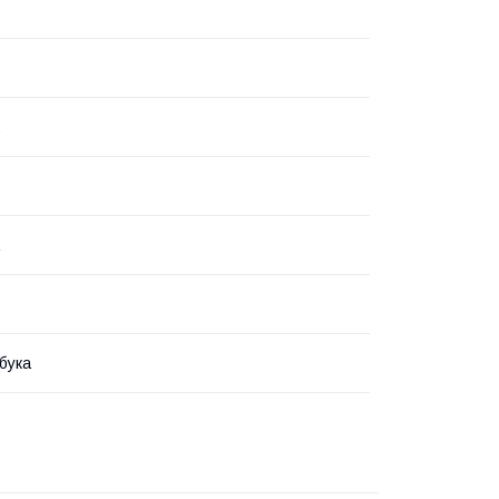
2
бука