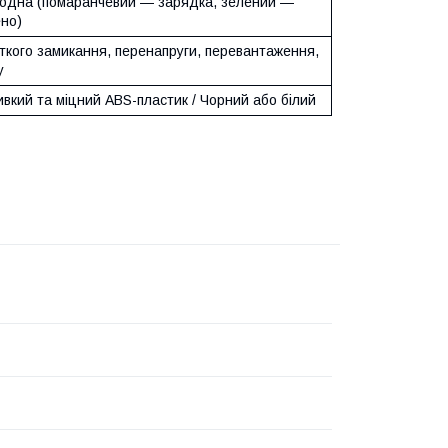
іодна (помаранчевий — зарядка, зелений —
но)
ткого замикання, перенапруги, перевантаження,
у
вкий та міцний ABS-пластик / Чорний або білий