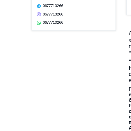
0677713266
0677713266
0677713266
Д
З
т
м
