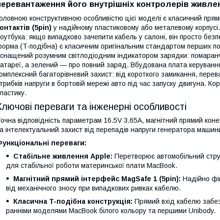
перевантаження його внутрішніх контролерів живле
оловною конструктивною особливістю цієї моделі є класичний пря
онтактів (5pin)
у надійному пластиковому або металевому корпусі.
оутбука: якщо випадково зачепити кабель у салоні, він просто без
орма (T-подібна) є класичним оригінальним стандартом перших пок
снащений розумним світлодіодним індикатором зарядки: помаранч
атареї, а зелений — про повний заряд. Вбудована плата керуванн
омплексний багаторівневий захист: від короткого замикання, перев
трибків напруги в бортовій мережі авто під час запуску двигуна. Ко
ластику.
Ключові переваги та інженерні особливості
очна відповідність параметрам 16.5V 3.65A, магнітний прямий коне
а інтелектуальний захист від перепадів напруги генератора машин
ункціональні переваги:
Стабільне живлення Apple:
Перетворює автомобільний струм 
для стабільної роботи материнської плати MacBook.
Магнітний прямий інтерфейс MagSafe 1 (5pin):
Надійно фік
від механічного зносу при випадкових ривках кабелю.
Класична T-подібна конструкція:
Прямий вхід кабелю забез
ранніми моделями MacBook білого кольору та першими Unibody.