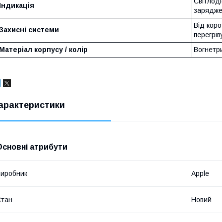
Світлод
Індикація
зарядже
Від коро
Захисні системи
перегрів
Матеріал корпусу / колір
Вогнетри
арактеристики
Основні атрибути
иробник
Apple
Стан
Новий