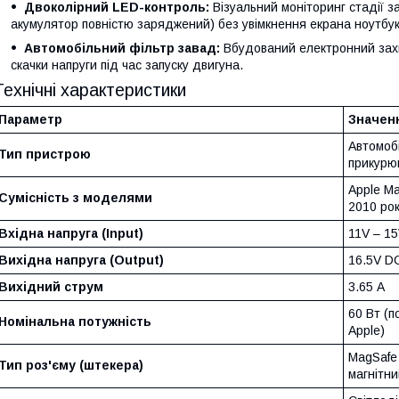
Двоколірний LED-контроль:
Візуальний моніторинг стадії 
акумулятор повністю заряджений) без увімкнення екрана ноутбук
Автомобільний фільтр завад:
Вбудований електронний захи
скачки напруги під час запуску двигуна.
Технічні характеристики
Параметр
Значен
Автомобі
Тип пристрою
прикурю
Apple M
Сумісність з моделями
2010 рок
Вхідна напруга (Input)
11V – 15
Вихідна напруга (Output)
16.5V DC
Вихідний струм
3.65 А
60 Вт (п
Номінальна потужність
Apple)
MagSafe 
Тип роз'єму (штекера)
магнітни