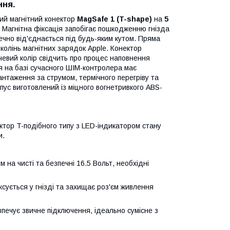
ння.
мий магнітний конектор
MagSafe 1 (T-shape)
на
5
 Магнітна фіксація запобігає пошкодженню гнізда
печно від'єднається під будь-яким кутом. Пряма
олінь магнітних зарядок Apple. Конектор
евий колір свідчить про процес наповнення
я на базі сучасного ШІМ-контролера має
антаження за струмом, термічного перегріву та
рпус виготовлений із міцного вогнетривкого ABS-
ктор T-подібного типу з LED-індикатором стану
и.
на чисті та безпечні 16.5 Вольт, необхідні
сується у гнізді та захищає роз'єм живлення
печує звичне підключення, ідеально сумісне з