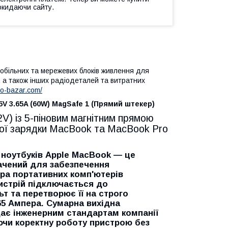
окидаючи сайту.
мобільних та мережевих блоків живлення для
в, а також інших радіодеталей та витратних
dio-bazar.com/
5V 3.65A (60W) MagSafe 1 (Прямий штекер)
V) із 5-піновим магнітним прямою
ної зарядки MacBook та MacBook Pro
ноутбуків Apple MacBook
— це
ачений для забезпечення
ора портативних комп'ютерів
истрій підключається до
ьт
та перетворює її на строго
65 Ампера
. Сумарна вихідна
дає інженерним стандартам компанії
ючи коректну роботу пристрою без