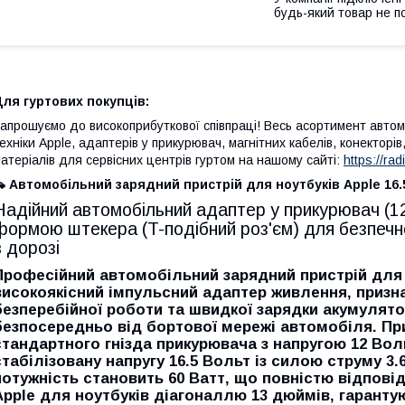
будь-який товар не п
ля гуртових покупців:
апрошуємо до високоприбуткової співпраці! Весь асортимент авто
ехніки Apple, адаптерів у прикурювач, магнітних кабелів, конекторі
атеріалів для сервісних центрів гуртом на нашому сайті:
https://ra
 Автомобільний зарядний пристрій для ноутбуків Apple 16.
Надійний автомобільний адаптер у прикурювач (12
формою штекера (T-подібний роз'єм) для безпеч
в дорозі
Професійний автомобільний зарядний пристрій для 
високоякісний імпульсний адаптер живлення, призн
безперебійної роботи та швидкої зарядки акумулят
безпосередньо від бортової мережі автомобіля. Пр
стандартного гнізда прикурювача з напругою
12 Вол
стабілізовану напругу
16.5 Вольт
із силою струму
3.
потужність становить
60 Ватт
, що повністю відпові
Apple для ноутбуків діагоналлю 13 дюймів, гаранту