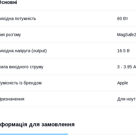
Основні
ихідна потужність
60 Вт
ип роз'єму
MagSafe
ихідна напруга (output)
16.5 В
ила вихідного струму
3 - 3.95 А
умісність із брендом
Apple
ризначення
Для ноут
нформація для замовлення