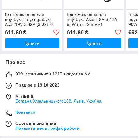
Блок живлення для
Блок живлення для
Блок
ноутбука та ультрабука
ноутбука Asus 19V 3.42A
ноут
Acer 19V 3.42A (3.0×1.0
65W (5.5×2.5 мм)
90W 
мм) 65W
611,80
611,80
692
₴
₴
Купити
Купити
Про нас
99% позитивних з 1215 відгуків за рік
Працює з 19.10.2023
м. Львів
Богдана Хмельницького188, Львів, Україна
Контакти
Сьогодні вихідний
Показати весь графік роботи