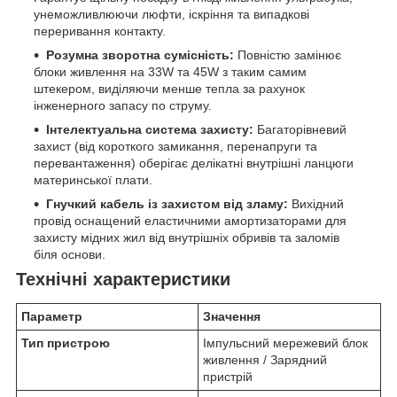
унеможливлюючи люфти, іскріння та випадкові
переривання контакту.
Розумна зворотна сумісність:
Повністю замінює
блоки живлення на 33W та 45W з таким самим
штекером, виділяючи менше тепла за рахунок
інженерного запасу по струму.
Інтелектуальна система захисту:
Багаторівневий
захист (від короткого замикання, перенапруги та
перевантаження) оберігає делікатні внутрішні ланцюги
материнської плати.
Гнучкий кабель із захистом від зламу:
Вихідний
провід оснащений еластичними амортизаторами для
захисту мідних жил від внутрішніх обривів та заломів
біля основи.
Технічні характеристики
Параметр
Значення
Тип пристрою
Імпульсний мережевий блок
живлення / Зарядний
пристрій