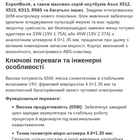
ExpertBook, а також масових серій ноутбуків Asus X512,
X515, K513, R565 та багатьох інших
. Завдяки інтегрованому
ШІМ-контролеру нового покоління, блок живлення забезпечує
ідеальне згладжування пульсацій мережі та має чудову
зворотну сумісність: він безперешкодно замінює менш потужні
адаптери на 33W (19V 1.75A) або 45W (19V 2.37A) з
аналогічним штекером 4.0×1.35 мм, працюючи при цьому з
великим інженерним запасом міцності. Корпус виконаний з
монолітного, вогнетривкого ABS-пластику.
Ключові переваги та інженерні
особливості
Висока потужність 65W, якісна схемотехніка зі стабільним
вольтажем 19V, фірмовий мікророз'єм 4.0×1.35 мм та
комплексний багаторівневий захист чутливої електроніки.
Функціональні переваги:
Висока продуктивність (65W):
Забезпечує швидкий
цикл зарядки акумулятора та стабільну роботу
процесора й відеокарти під максимальним
навантаженням.
Точна геометрія мікро-штекера 4.0×1.35 мм:
Гарантує щільну посадку в гнізді живлення ультрабука,