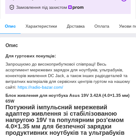
Замовлення під захистом
Опис
Характеристики
Доставка
Оплата
Умови п
Опис
Для гуртових покупців:
Запрошуємо до високоприбуткової співпраці! Весь
асортимент мережевих зарядок для ноутбуків, ультрабуків,
конекторів живлення DC Jack, а також інших радіодеталей та
витратних матеріалів для сервісних центрів гуртом на нашому
сайті:
https://radio-bazar.com/
Блок живлення для ноутбука Asus 19V 3.42A (4.0×1.35 мм)
65W
Потужний імпульсний мережевий
адаптер живлення зі стабілізованою
напругою 19V та популярним роз'ємом
4.0×1.35 мм для безпечної зарядки
продуктивних ноутбуків та ультрабуків