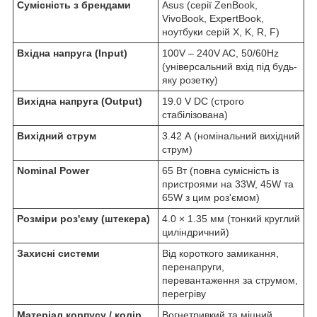
Сумісність з брендами
Asus (серії ZenBook,
VivoBook, ExpertBook,
ноутбуки серій X, K, R, F)
Вхідна напруга (Input)
100V – 240V AC, 50/60Hz
(універсальний вхід під будь-
яку розетку)
Вихідна напруга (Output)
19.0 V DC (строго
стабілізована)
Вихідний струм
3.42 А (номінальний вихідний
струм)
Nominal Power
65 Вт (повна сумісність із
пристроями на 33W, 45W та
65W з цим роз'ємом)
Розміри роз'єму (штекера)
4.0 × 1.35 мм (тонкий круглий
циліндричний)
Захисні системи
Від короткого замикання,
перенапруги,
перевантаження за струмом,
перегріву
Матеріал корпусу / колір
Вогнетривкий та міцний