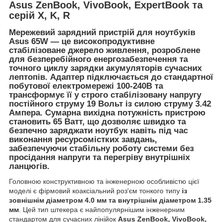
Asus ZenBook, VivoBook, ExpertBook та
серій X, K, R
Мережевий зарядний пристрій для ноутбуків
Asus 65W
— це високопродуктивне
стабілізоване джерело живлення, розроблене
для безперебійного енергозабезпечення та
точного циклу зарядки акумуляторів сучасних
лептопів. Адаптер підключається до стандартної
побутової електромережі
100-240В
та
трансформує її у строго стабілізовану напругу
постійного струму
19 Вольт
із силою струму
3.42
Ампера
. Сумарна вихідна потужність пристрою
становить
65 Ватт
, що дозволяє швидко та
безпечно заряджати ноутбук навіть під час
виконання ресурсомістких завдань,
забезпечуючи стабільну роботу системи без
просідання напруги та перегріву внутрішніх
ланцюгів.
Головною конструктивною та інженерною особливістю цієї
моделі є фірмовий коаксіальний роз'єм тонкого типу
із
зовнішнім діаметром 4.0 мм та внутрішнім діаметром 1.35
мм
. Цей тип штекера є найпопулярнішим інженерним
стандартом для сучасних лінійок
Asus ZenBook, VivoBook,