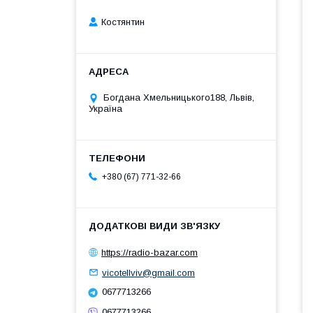
Костянтин
Богдана Хмельницького188, Львів,
Україна
+380 (67) 771-32-66
https://radio-bazar.com
vicotellviv@gmail.com
0677713266
0677713266