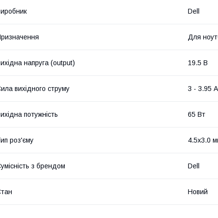
иробник
Dell
ризначення
Для ноут
ихідна напруга (output)
19.5 В
ила вихідного струму
3 - 3.95 А
ихідна потужність
65 Вт
ип роз'єму
4.5x3.0 
умісність з брендом
Dell
Стан
Новий