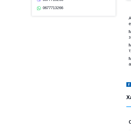
0677713266
А
е
М
з
М
т
М
а
Х