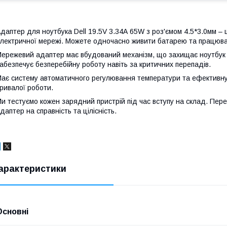
даптер для ноутбука Dell 19.5V 3.34A 65W з роз'ємом 4.5*3.0мм – 
лектричної мережі. Можете одночасно живити батарею та працюва
ережевий адаптер має вбудований механізм, що захищає ноутбук в
абезпечує безперебійну роботу навіть за критичних перепадів.
ає систему автоматичного регулювання температури та ефективну 
ривалої роботи.
и тестуємо кожен зарядний пристрій під час вступу на склад. Пер
даптер на справність та цілісність.
арактеристики
Основні