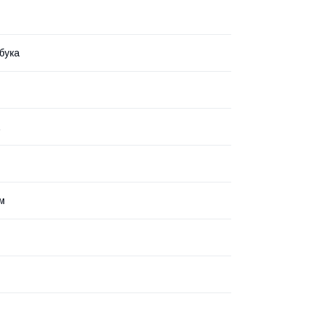
бука
мм