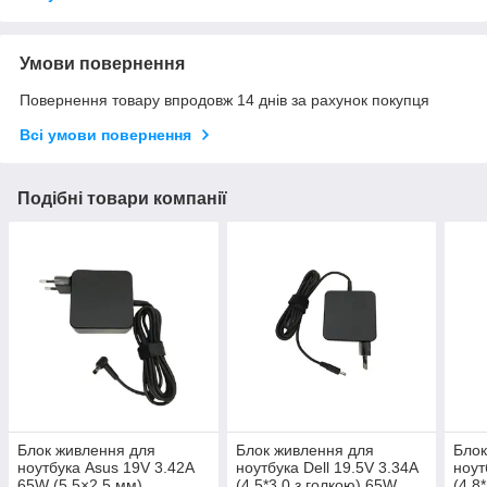
Умови повернення
Повернення товару впродовж 14 днів за рахунок покупця
Всі умови повернення
Подібні товари компанії
Блок живлення для
Блок живлення для
Блок
ноутбука Asus 19V 3.42A
ноутбука Dell 19.5V 3.34A
ноут
65W (5.5×2.5 мм)
(4.5*3.0 з голкою) 65W
(4.8