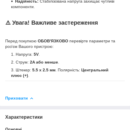
Надійність:
Стабілізована напруга захищає чутливі
компоненти.
⚠️ Увага! Важливе застереження
Перед покупкою
ОБОВ'ЯЗКОВО
перевірте параметри та
роз'єм Вашого пристрою:
Напруга:
5V
.
Струм:
2A або менше
.
Штекер:
5.5 x 2.5 мм
. Полярність:
Центральний
плюс (+)
.
Приховати
Характеристики
Основні