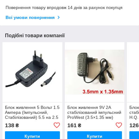
Повернення товару впродовж 14 днів за рахунок покупця
Всі умови повернення
Подібні товари компанії
Блок живлення 5 Вольт 1.5
Блок живлення 9V 2A
Блок
Ампера (Імпульсний,
стабілізований імпульсний
стаб
Стабілізований) 5.5 на 2.5
ProWest (3.5×1.35 мм)
H.Q.
мм (ProWest)
138
161
126
₴
₴
Купити
Купити