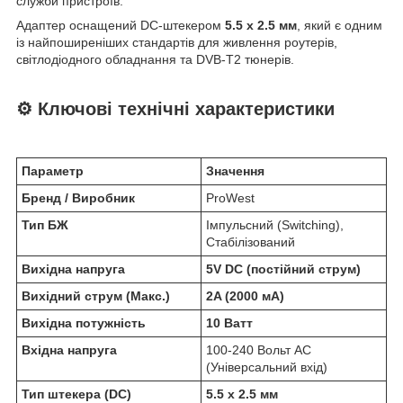
служби пристроїв.
Адаптер оснащений DC-штекером
5.5 x 2.5 мм
, який є одним
із найпоширеніших стандартів для живлення роутерів,
світлодіодного обладнання та DVB-T2 тюнерів.
⚙️ Ключові технічні характеристики
Параметр
Значення
Бренд / Виробник
ProWest
Тип БЖ
Імпульсний (Switching),
Стабілізований
Вихідна напруга
5V DC (постійний струм)
Вихідний струм (Макс.)
2A (2000 мА)
Вихідна потужність
10 Ватт
Вхідна напруга
100-240 Вольт AC
(Універсальний вхід)
Тип штекера (DC)
5.5 x 2.5 мм