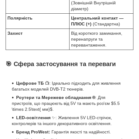
(Зовнішній Внутрішній
діаметр)
Полярність
Центральний контакт —
ПЛЮС (+)
(Стандартна)
Захист
Від короткого замикання,
перенапруги та
перевантаження.
🎯 Сфера застосування та переваги
Цифрове ТБ
📺: Ідеально підходить для живлення
багатьох моделей DVB-T2 тюнерів.
Роутери та Мережеве обладнання
🌐: Для
пристроїв, що працюють від 5V та мають роз'єм $5.5
\times 2.5\text{ мм}$.
LED-освітлення
✨: Живлення 5V LED-стрічок,
контролерів та іншого декоративного освітлення.
Бренд ProWest:
Гарантія якості та надійності.