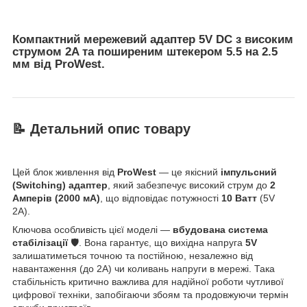
Компактний мережевий адаптер 5V DC з високим
струмом 2A та поширеним штекером 5.5 на 2.5
мм від ProWest.
📝 Детальний опис товару
Цей блок живлення від
ProWest
— це якісний
імпульсний
(Switching) адаптер
, який забезпечує високий струм до
2
Амперів (2000 мА)
, що відповідає потужності
10 Ватт
(5V
2A).
Ключова особливість цієї моделі —
вбудована система
стабілізації
🛡️. Вона гарантує, що вихідна напруга
5V
залишатиметься точною та постійною, незалежно від
навантаження (до 2A) чи коливань напруги в мережі. Така
стабільність критично важлива для надійної роботи чутливої
цифрової техніки, запобігаючи збоям та продовжуючи термін