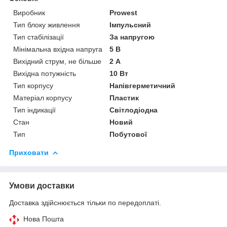
Виробник
Prowest
Тип блоку живлення
Імпульсний
Тип стабілізації
За напругою
Мінімальна вхідна напруга
5 В
Вихідний струм, не більше
2 А
Вихідна потужність
10 Вт
Тип корпусу
Напівгерметичний
Матеріал корпусу
Пластик
Тип індикації
Світлодіодна
Стан
Новий
Тип
Побутової
Приховати
Умови доставки
Доставка здійснюється тільки по передоплаті.
Нова Пошта