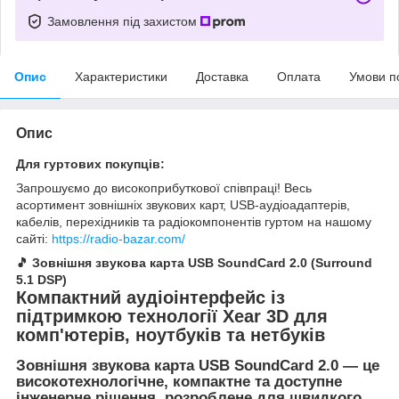
Замовлення під захистом
Опис
Характеристики
Доставка
Оплата
Умови п
Опис
Для гуртових покупців:
Запрошуємо до високоприбуткової співпраці! Весь
асортимент зовнішніх звукових карт, USB-аудіоадаптерів,
кабелів, перехідників та радіокомпонентів гуртом на нашому
сайті:
https://radio-bazar.com/
🎵 Зовнішня звукова карта USB SoundCard 2.0 (Surround
5.1 DSP)
Компактний аудіоінтерфейс із
підтримкою технології Xear 3D для
комп'ютерів, ноутбуків та нетбуків
Зовнішня звукова карта USB SoundCard 2.0
— це
високотехнологічне, компактне та доступне
інженерне рішення, розроблене для швидкого