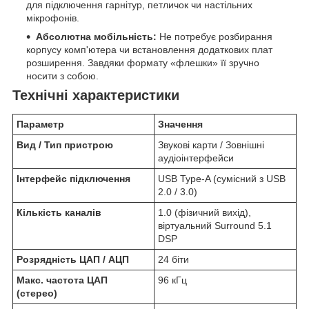
для підключення гарнітур, петличок чи настільних
мікрофонів.
Абсолютна мобільність:
Не потребує розбирання
корпусу комп'ютера чи встановлення додаткових плат
розширення. Завдяки формату «флешки» її зручно
носити з собою.
Технічні характеристики
Параметр
Значення
Вид / Тип пристрою
Звукові карти / Зовнішні
аудіоінтерфейси
Інтерфейс підключення
USB Type-A (сумісний з USB
2.0 / 3.0)
Кількість каналів
1.0 (фізичний вихід),
віртуальний Surround 5.1
DSP
Розрядність ЦАП / АЦП
24 біти
Макс. частота ЦАП
96 кГц
(стерео)