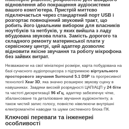
відновлення або покращення аудіосистеми
вашого комп'ютера. Пристрій миттєво
підключається через стандартний порт USB і
розгортає повноцінний звуковий тракт, що
робить його ідеальним вибором для власників
ноутбуків та нетбуків, у яких
вийшла з ладу
вбудована звукова плата
. Замість дорогого та
складного ремонту материнської плати у
сервісному центрі, цей адаптер дозволяє
відновити якісне звучання та роботу мікрофона
без зайвих витрат.
Незважаючи на свої мініатюрні розміри, карта побудована на
базі сучасного аудіопроцесора з підтримкою
віртуального
просторового звучання Surround 5.1 DSP
та прогресивної
технології
Xear 3D
, яка значно розширює звукову сцену в
навушниках. Завдяки високій розрядності ЦАП/АЦП у
24 біти
та частоті дискретизації
96 кГц
, адаптер забезпечує чітке,
збалансоване та деталізоване звучання аудіоконтенту, а
також чистий запис голосу, повністю нівелюючи внутрішні
електромагнітні наводки та шуми системного блока ПК.
Ключові переваги та інженерні
особливості