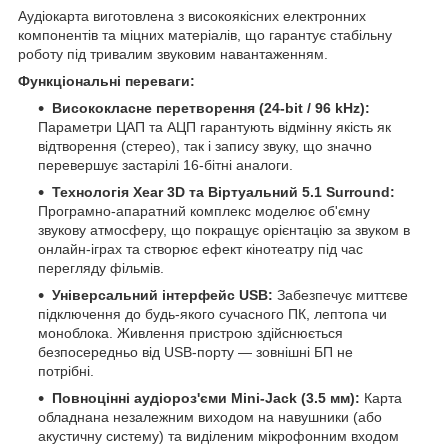
Аудіокарта виготовлена з високоякісних електронних
компонентів та міцних матеріалів, що гарантує стабільну
роботу під тривалим звуковим навантаженням.
Функціональні переваги:
Висококласне перетворення (24-bit / 96 kHz):
Параметри ЦАП та АЦП гарантують відмінну якість як
відтворення (стерео), так і запису звуку, що значно
перевершує застарілі 16-бітні аналоги.
Технологія Xear 3D та Віртуальний 5.1 Surround:
Програмно-апаратний комплекс моделює об'ємну
звукову атмосферу, що покращує орієнтацію за звуком в
онлайн-іграх та створює ефект кінотеатру під час
перегляду фільмів.
Універсальний інтерфейс USB:
Забезпечує миттєве
підключення до будь-якого сучасного ПК, лептопа чи
моноблока. Живлення пристрою здійснюється
безпосередньо від USB-порту — зовнішні БП не
потрібні.
Повноцінні аудіороз'єми Mini-Jack (3.5 мм):
Карта
обладнана незалежним виходом на навушники (або
акустичну систему) та виділеним мікрофонним входом