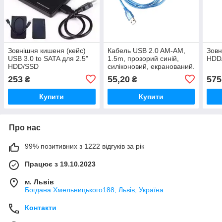
Зовнішня кишеня (кейс)
Кабель USB 2.0 AM-AM,
Зовн
USB 3.0 to SATA для 2.5"
1.5m, прозорий синій,
HDD/
HDD/SSD
силіконовий, екранований.
253
55,20
575
₴
₴
Купити
Купити
Про нас
99% позитивних з 1222 відгуків за рік
Працює з 19.10.2023
м. Львів
Богдана Хмельницького188, Львів, Україна
Контакти