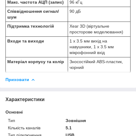
Макс. частота АЦП (запис)
96 кГц
Співвідношення сигнал/
90 дБ
шум
Підтримка технологій
Xear 3D (віртуальне
просторове моделювання)
Входи та виходи
1 х 3.5 мм вихід на
навушники, 1 х 3.5 мм
мікрофонний вхід
Матеріал корпусу та колір
Зносостійкий ABS-пластик,
чорний
Приховати
Характеристики
Основні
Тип
Зовнішня
Кількість каналів
5.1
Тип підключення
USB