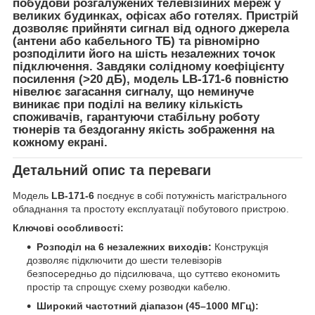
побудови розгалужених телевізійних мереж у
великих будинках, офісах або готелях. Пристрій
дозволяє прийняти сигнал від одного джерела
(антени або кабельного ТБ) та рівномірно
розподілити його на шість незалежних точок
підключення. Завдяки солідному коефіцієнту
посилення (
>20 дБ
), модель LB-171-6 повністю
нівелює загасання сигналу, що неминуче
виникає при поділі на велику кількість
споживачів, гарантуючи стабільну роботу
тюнерів та бездоганну якість зображення на
кожному екрані.
Детальний опис та переваги
Модель
LB-171-6
поєднує в собі потужність магістрального
обладнання та простоту експлуатації побутового пристрою.
Ключові особливості:
Розподіл на 6 незалежних виходів:
Конструкція
дозволяє підключити до шести телевізорів
безпосередньо до підсилювача, що суттєво економить
простір та спрощує схему розводки кабелю.
Широкий частотний діапазон (45–1000 МГц):