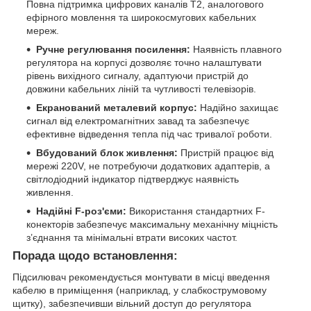
Повна підтримка цифрових каналів T2, аналогового
ефірного мовлення та широкосмугових кабельних
мереж.
Ручне регулювання посилення:
Наявність плавного
регулятора на корпусі дозволяє точно налаштувати
рівень вихідного сигналу, адаптуючи пристрій до
довжини кабельних ліній та чутливості телевізорів.
Екранований металевий корпус:
Надійно захищає
сигнал від електромагнітних завад та забезпечує
ефективне відведення тепла під час тривалої роботи.
Вбудований блок живлення:
Пристрій працює від
мережі 220V, не потребуючи додаткових адаптерів, а
світлодіодний індикатор підтверджує наявність
живлення.
Надійні F-роз'єми:
Використання стандартних F-
конекторів забезпечує максимальну механічну міцність
з’єднання та мінімальні втрати високих частот.
Порада щодо встановлення:
Підсилювач рекомендується монтувати в місці введення
кабелю в приміщення (наприклад, у слабкострумовому
щитку), забезпечивши вільний доступ до регулятора