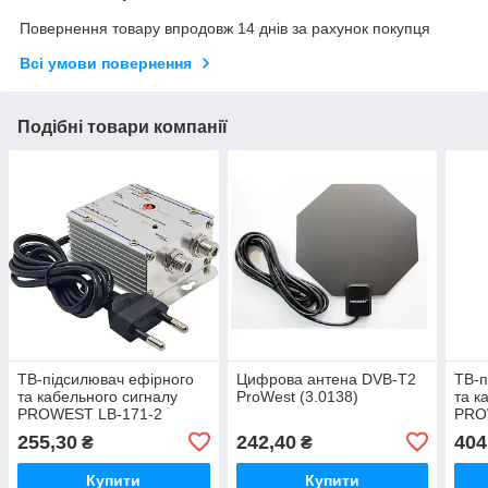
Повернення товару впродовж 14 днів за рахунок покупця
Всі умови повернення
Подібні товари компанії
ТВ-підсилювач ефірного
Цифрова антена DVB-T2
ТВ-п
та кабельного сигналу
ProWest (3.0138)
та к
PROWEST LB-171-2
PRO
(20dB)
(20d
255,30
242,40
404
₴
₴
Купити
Купити