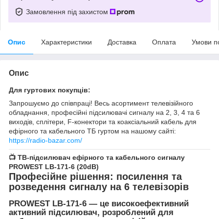
Замовлення під захистом
Опис
Характеристики
Доставка
Оплата
Умови п
Опис
Для гуртових покупців:
Запрошуємо до співпраці! Весь асортимент телевізійного
обладнання, професійні підсилювачі сигналу на 2, 3, 4 та 6
виходів, сплітери, F-конектори та коаксіальний кабель для
ефірного та кабельного ТБ гуртом на нашому сайті:
https://radio-bazar.com/
📺 ТВ-підсилювач ефірного та кабельного сигналу
PROWEST LB-171-6 (20dB)
Професійне рішення: посилення та
розведення сигналу на 6 телевізорів
PROWEST LB-171-6
— це високоефективний
активний підсилювач, розроблений для