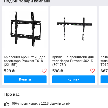
Подібні товари компанії
Кріплення Кронштейн для
Кріплення Кронштейн для
Кріп
телевізора Prowest T018
телевізора Prowest J021D
теле
(22"-55")
(30"-75")
T012
529
598
667
₴
₴
Купити
Купити
Про нас
99% позитивних з 1218 відгуків за рік