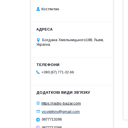
Костянтин
Богдана Хмельницького188, Львів,
Україна
+380 (67) 771-32-66
https://radio-bazar.com
vicotellviv@gmail.com
0677713266
0677713266