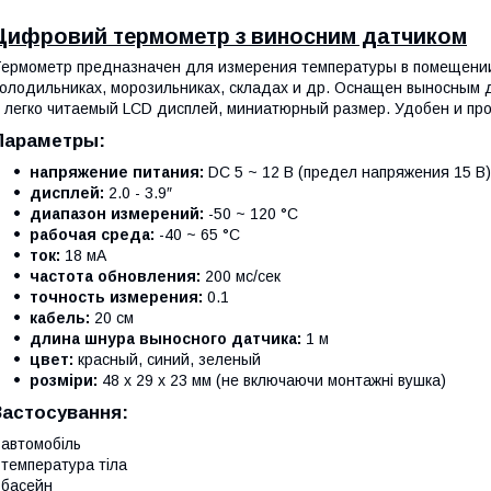
Цифровий термометр з виносним датчиком
ермометр предназначен для измерения температуры в помещении 
олодильниках, морозильниках, складах и др. Оснащен выносным 
 легко читаемый LCD дисплей, миниатюрный размер. Удобен и про
Параметры:
напряжение питания:
DC 5 ~ 12 В (предел напряжения 15 В)
дисплей:
2.0 - 3.9″
диапазон измерений:
-50 ~ 120 °C
рабочая среда:
-40 ~ 65 °C
ток:
18 мA
частота обновления:
200 мс/сек
точность измерения:
0.1
кабель:
20 см
длина шнура выносного датчика:
1 м
цвет:
красный, синий, зеленый
розміри:
48 х 29 х 23 мм (не включаючи монтажні вушка)
Застосування:
 автомобіль
 температура тіла
 басейн