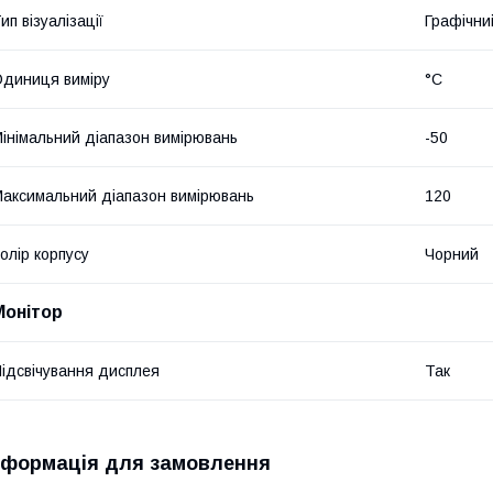
ип візуалізації
Графічни
диниця виміру
°С
інімальний діапазон вимірювань
-50
аксимальний діапазон вимірювань
120
олір корпусу
Чорний
Монітор
ідсвічування дисплея
Так
нформація для замовлення