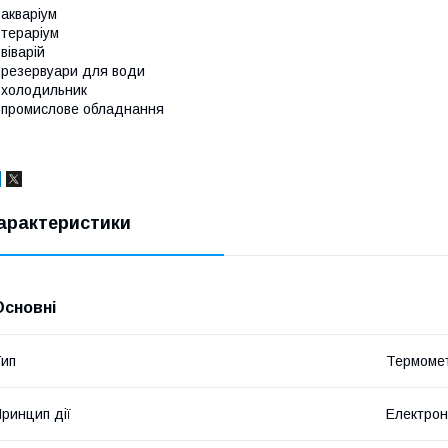
 акваріум
 тераріум
 віварій
 резервуари для води
 холодильник
 промислове обладнання
арактеристики
Основні
ип
Термоме
ринцип дії
Електро