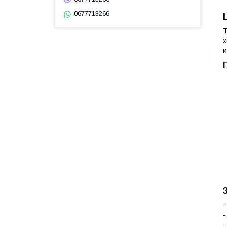
0677713266
Т
х
и
-
-
-