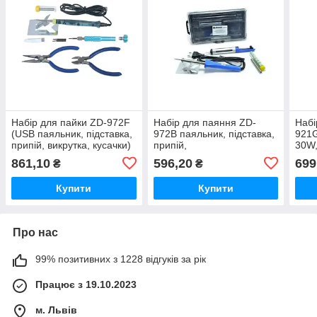
Набір для пайки ZD-972F
Набір для паяння ZD-
Набі
(USB паяльник, підставка,
972В паяльник, підставка,
921G
припій, викрутка, кусачки)
припій,
30W,
олововідсмоктувач,
інст
861,10
596,20
699
₴
₴
наконечник
Купити
Купити
Про нас
99% позитивних з 1228 відгуків за рік
Працює з 19.10.2023
м. Львів