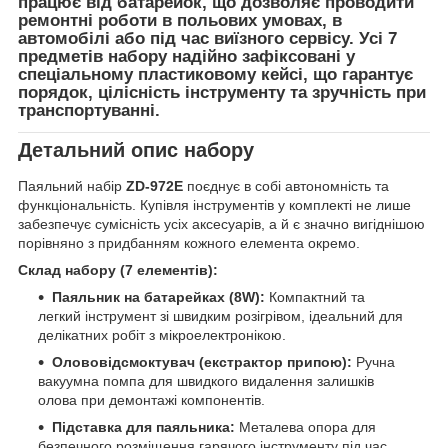
працює від батарейок, що дозволяє проводити
ремонтні роботи в польових умовах, в
автомобілі або під час виїзного сервісу. Усі 7
предметів набору надійно зафіксовані у
спеціальному пластиковому кейсі, що гарантує
порядок, цілісність інструменту та зручність при
транспортуванні.
Детальний опис набору
Паяльний набір
ZD-972E
поєднує в собі автономність та
функціональність. Купівля інструментів у комплекті не лише
забезпечує сумісність усіх аксесуарів, а й є значно вигіднішою
порівняно з придбанням кожного елемента окремо.
Склад набору (7 елементів):
Паяльник на батарейках (8W):
Компактний та
легкий інструмент зі швидким розігрівом, ідеальний для
делікатних робіт з мікроелектронікою.
Олововідсмоктувач (екстрактор припою):
Ручна
вакуумна помпа для швидкого видалення залишків
олова при демонтажі компонентів.
Підставка для паяльника:
Металева опора для
безпечного розміщення гарячого інструменту під час