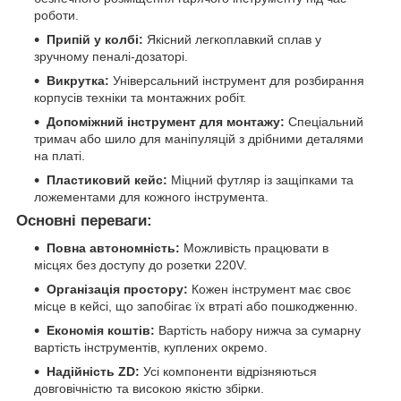
роботи.
Припій у колбі:
Якісний легкоплавкий сплав у
зручному пеналі-дозаторі.
Викрутка:
Універсальний інструмент для розбирання
корпусів техніки та монтажних робіт.
Допоміжний інструмент для монтажу:
Спеціальний
тримач або шило для маніпуляцій з дрібними деталями
на платі.
Пластиковий кейс:
Міцний футляр із защіпками та
ложементами для кожного інструмента.
Основні переваги:
Повна автономність:
Можливість працювати в
місцях без доступу до розетки 220V.
Організація простору:
Кожен інструмент має своє
місце в кейсі, що запобігає їх втраті або пошкодженню.
Економія коштів:
Вартість набору нижча за сумарну
вартість інструментів, куплених окремо.
Надійність ZD:
Усі компоненти відрізняються
довговічністю та високою якістю збірки.