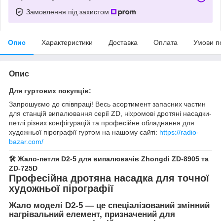
Замовлення під захистом
Опис
Характеристики
Доставка
Оплата
Умови п
Опис
Для гуртових покупців:
Запрошуємо до співпраці! Весь асортимент запасних частин
для станцій випалювання серії ZD, ніхромові дротяні насадки-
петлі різних конфігурацій та професійне обладнання для
художньої пірографії гуртом на нашому сайті:
https://radio-
bazar.com/
🛠️ Жало-петля D2-5 для випалювачів Zhongdi ZD-8905 та
ZD-725D
Професійна дротяна насадка для точної
художньої пірографії
Жало моделі D2-5
— це спеціалізований змінний
нагрівальний елемент, призначений для