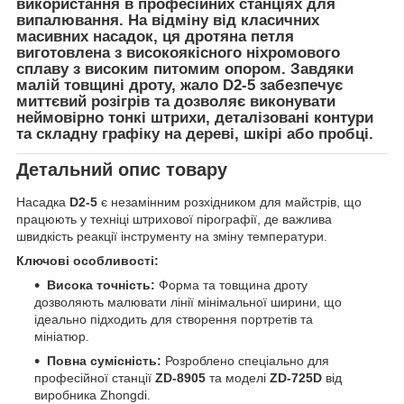
використання в професійних станціях для
випалювання. На відміну від класичних
масивних насадок, ця дротяна петля
виготовлена з високоякісного ніхромового
сплаву з високим питомим опором. Завдяки
малій товщині дроту, жало
D2-5
забезпечує
миттєвий розігрів та дозволяє виконувати
неймовірно тонкі штрихи, деталізовані контури
та складну графіку на дереві, шкірі або пробці.
Детальний опис товару
Насадка
D2-5
є незамінним розхідником для майстрів, що
працюють у техніці штрихової пірографії, де важлива
швидкість реакції інструменту на зміну температури.
Ключові особливості:
Висока точність:
Форма та товщина дроту
дозволяють малювати лінії мінімальної ширини, що
ідеально підходить для створення портретів та
мініатюр.
Повна сумісність:
Розроблено спеціально для
професійної станції
ZD-8905
та моделі
ZD-725D
від
виробника Zhongdi.