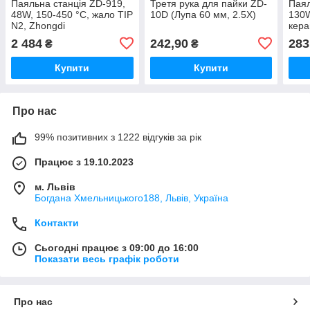
Паяльна станція ZD-919,
Третя рука для пайки ZD-
Паял
48W, 150-450 °C, жало TIP
10D (Лупа 60 мм, 2.5X)
130W
N2, Zhongdi
кера
N1
2 484
242,90
283
₴
₴
Купити
Купити
Про нас
99% позитивних з 1222 відгуків за рік
Працює з 19.10.2023
м. Львів
Богдана Хмельницького188, Львів, Україна
Контакти
Сьогодні працює з 09:00 до 16:00
Показати весь графік роботи
Про нас