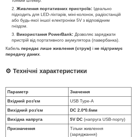
тонкий штекер.
Живлення портативних пристроїв:
Ідеально
підходить для LED-ліхтарів, міні-колонок, радіостанцій
або будь-якої іншої електроніки 5V з відповідним
гніздом.
Використання PowerBank:
Дозволяє заряджати
пристрій від портативного акумулятора (павербанка).
Кабель
передає лише живлення (струм)
і
не підтримує
передачу даних
.
⚙️ Технічні характеристики
Параметр
Значення
Вхідний роз'єм
USB Type-A
Вихідний роз'єм
DC 2.0*0.6мм
Вихідна напруга
5V DC
(напруга USB-порту)
Призначення
Тільки живлення
(заряджання)