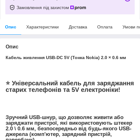
Замовлення під захистом
Опис
Характеристики
Доставка
Оплата
Умови п
Опис
Кабель живлення USB-DC 5V (Тонка Nokia) 2.0 × 0.6 мм
⭐ Універсальний кабель для заряджання
старих телефонів та 5V електроніки!
Зручний USB-шнур, що дозволяє живити або
заряджати пристрої, які використовують штекер
2.0 \ 0.6 мм
, безпосередньо від будь-якого USB-
джерела (комп'ютер, зарядний пристрій,
павербанк).