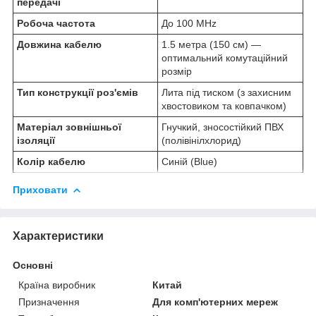
передачі
Робоча частота
До 100 MHz
Довжина кабелю
1.5 метра (150 см) —
оптимальний комутаційний
розмір
Тип конструкції роз'ємів
Лита під тиском (з захисним
хвостовиком та ковпачком)
Матеріал зовнішньої
Гнучкий, зносостійкий ПВХ
ізоляції
(полівінілхлорид)
Колір кабелю
Синій (Blue)
Приховати
Характеристики
Основні
Країна виробник
Китай
Призначення
Для комп'ютерних мереж