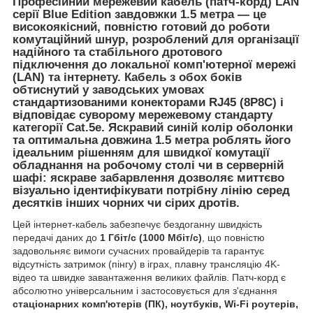
Професійний мережевий кабель (патч-корд) LAN
серії Blue Edition завдовжки 1.5 метра
— це
високоякісний, повністю готовий до роботи
комутаційний шнур, розроблений для організації
надійного та стабільного дротового
підключення до локальної комп'ютерної мережі
(LAN) та інтернету. Кабель з обох боків
обтиснутий у заводських умовах
стандартизованими конекторами
RJ45 (8P8C)
і
відповідає суворому мережевому стандарту
категорії Cat.5e
. Яскравий
синій колір оболонки
та оптимальна довжина
1.5 метра
роблять його
ідеальним рішенням для швидкої комутації
обладнання на робочому столі чи в серверній
шафі: яскраве забарвлення дозволяє миттєво
візуально ідентифікувати потрібну лінію серед
десятків інших чорних чи сірих дротів.
Цей інтернет-кабель забезпечує бездоганну швидкість
передачі даних до
1 Гбіт/с (1000 Мбіт/с)
, що повністю
задовольняє вимоги сучасних провайдерів та гарантує
відсутність затримок (пінгу) в іграх, плавну трансляцію 4K-
відео та швидке завантаження великих файлів. Патч-корд є
абсолютно універсальним і застосовується для з'єднання
стаціонарних комп'ютерів (ПК), ноутбуків, Wi-Fi роутерів,