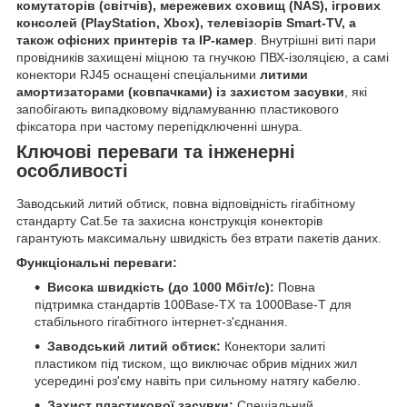
комутаторів (світчів), мережевих сховищ (NAS), ігрових
консолей (PlayStation, Xbox), телевізорів Smart-TV, а
також офісних принтерів та IP-камер
. Внутрішні виті пари
провідників захищені міцною та гнучкою ПВХ-ізоляцією, а самі
конектори RJ45 оснащені спеціальними
литими
амортизаторами (ковпачками) із захистом засувки
, які
запобігають випадковому відламуванню пластикового
фіксатора при частому перепідключенні шнура.
Ключові переваги та інженерні
особливості
Заводський литий обтиск, повна відповідність гігабітному
стандарту Cat.5e та захисна конструкція конекторів
гарантують максимальну швидкість без втрати пакетів даних.
Функціональні переваги:
Висока швидкість (до 1000 Мбіт/с):
Повна
підтримка стандартів 100Base-TX та 1000Base-T для
стабільного гігабітного інтернет-з'єднання.
Заводський литий обтиск:
Конектори залиті
пластиком під тиском, що виключає обрив мідних жил
усередині роз'єму навіть при сильному натягу кабелю.
Захист пластикової засувки:
Спеціальний