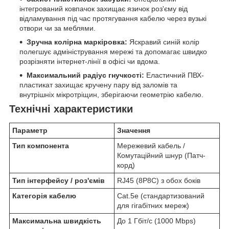
інтегрований ковпачок захищає язичок роз'єму від
відламування під час протягування кабелю через вузькі
отвори чи за меблями.
Зручна колірна маркіровка:
Яскравий синій колір
полегшує адміністрування мережі та допомагає швидко
розрізняти інтернет-лінії в офісі чи вдома.
Максимальний радіус гнучкості:
Еластичний ПВХ-
пластикат захищає кручену пару від заломів та
внутрішніх мікротріщин, зберігаючи геометрію кабелю.
Технічні характеристики
Параметр
Значення
Тип компонента
Мережевий кабель /
Комутаційний шнур (Патч-
корд)
Тип інтерфейсу / роз'ємів
RJ45 (8P8C) з обох боків
Категорія кабелю
Cat.5e (стандартизований
для гігабітних мереж)
Максимальна швидкість
До 1 Гбіт/с (1000 Mbps)