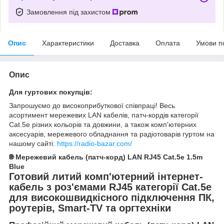
Замовлення під захистом
Опис
Характеристики
Доставка
Оплата
Умови п
Опис
Для гуртових покупців:
Запрошуємо до високоприбуткової співпраці! Весь
асортимент мережевих LAN кабелів, патч-кордів категорії
Cat.5e різних кольорів та довжини, а також комп'ютерних
аксесуарів, мережевого обладнання та радіотоварів гуртом на
нашому сайті:
https://radio-bazar.com/
🌐 Мережевий кабель (патч-корд) LAN RJ45 Cat.5e 1.5m
Blue
Готовий литий комп'ютерний інтернет-
кабель з роз'ємами RJ45 категорії Cat.5e
для високошвидкісного підключення ПК,
роутерів, Smart-TV та оргтехніки