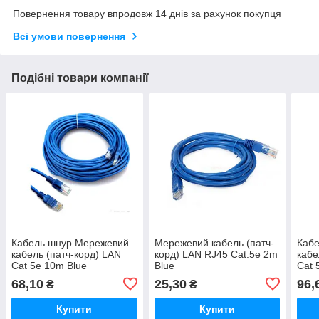
Повернення товару впродовж 14 днів за рахунок покупця
Всі умови повернення
Подібні товари компанії
Кабель шнур Мережевий
Мережевий кабель (патч-
Каб
кабель (патч-корд) LAN
корд) LAN RJ45 Cat.5e 2m
кабе
Cat 5e 10m Blue
Blue
Cat 
68,10
25,30
96,
₴
₴
Купити
Купити