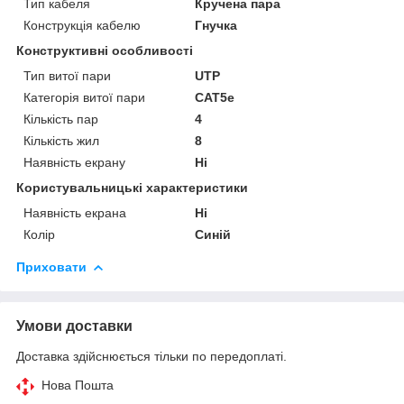
Тип кабеля
Кручена пара
Конструкція кабелю
Гнучка
Конструктивні особливості
Тип витої пари
UTP
Категорія витої пари
САТ5е
Кількість пар
4
Кількість жил
8
Наявність екрану
Ні
Користувальницькі характеристики
Наявність екрана
Ні
Колір
Синій
Приховати
Умови доставки
Доставка здійснюється тільки по передоплаті.
Нова Пошта