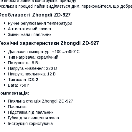
е вносьте зміни в конструкцію приладу;
скільки в процесі пайки виділяється дим, переконайтеся, що добр
Особливості Zhongdi ZD-927
Ручне регулювання температури
Антистатичний захист
Змінні жала і паяльник
Технічні характеристики Zhongdi ZD-927
Діапазон температур: +100...+450°C
Тип нагрівача: керамічний
Потужність: 8 Вт
Напруга живлення: 220 В
Напруга паяльника: 12 В
Тип жала:
D3-2
Вага: 750 г
Комплектація:
Паяльна станція Zhongdi ZD-927
Паяльник
Підставка під паяльник
Губка для очищення жала
Інструкція користувача