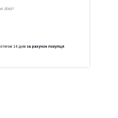
од:
ZD927
ротягом 14 днів
за рахунок покупця