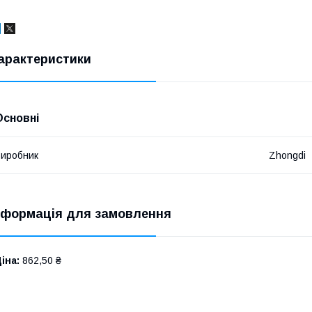
арактеристики
Основні
иробник
Zhongdi
нформація для замовлення
іна:
862,50 ₴