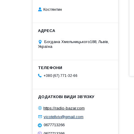
Костянтин
Богдана Хмельницького188, Львів,
Україна
+380 (67) 771-32-66
https://radio-bazar.com
vicotellviv@gmail.com
0677713266
0677713266