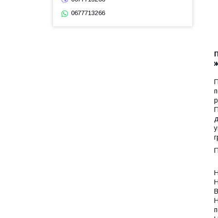
0677713266
П
П
п
р
П
д
у
г
Б
Н
Н
В
Н
п