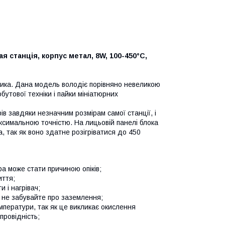
 станція, корпус метал, 8W, 100-450°C,
ника. Дана модель володіє порівняно невеликою
бутової техніки і пайки мініатюрних
в завдяки незначним розмірам самої станції, і
ксимальною точністю. На лицьовій панелі блока
 так як воно здатне розігріватися до 450
а може стати причиною опіків;
иття;
 і нагрівач;
 не забувайте про заземлення;
емператури, так як це викликає окислення
провідність;