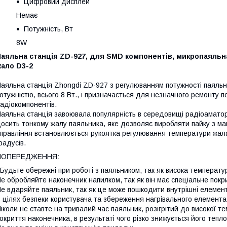
Цифровий дисплей
Немає
Потужність, Вт
8W
аяльна станція ZD-927, для SMD компонентів, микропаяльная
жало D3-2
аяльна станція Zhongdi ZD-927 з регулюванням потужності паяль
отужністю, всього 8 Вт., і призначається для незначного ремонту по
адіокомпонентів.
аяльна станція завоювала популярність в середовищі радіоаматорі
осить тонкому жалу паяльника, яке дозволяє виробляти пайку з ма
правління встановлюється рукоятка регулювання температури жала,
радусів.
ПОПЕРЕДЖЕННЯ:
удьте обережні при роботі з паяльником, так як висока температур
е обробляйте наконечник напилком, так як він має спеціальне покр
е вдаряйте паяльник, так як це може пошкодити внутрішні елементи
 цілях безпеки користувача та збереження нагрівального елемента
іколи не ставте на тривалий час паяльник, розігрітий до високої т
окриття наконечника, в результаті чого різко знижується його тепло