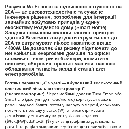
Розумна Wi-Fi розетка підвищеної потужності на
20А
— це високотехнологічне та сучасне
інженерне рішення, розроблене для інтеграції
звичайних побутових приладів у єдину
екосистему Розумного дому (Smart Home).
Завдяки посиленій силовій частині, пристрій
здатний безпечно комутувати струм силою до
20А
та витримувати пікове навантаження до
4400W
. Це дозволяє без ризику підключати до
неї найбільш енергоємні домашні та офісні
споживачі: електричні бойлери, кліматичні
системи, обігрівачі, пральні машини, насосне
обладнання та навіть зарядні станції для
електромобілів.
Головна перевага цієї моделі —
вбудований високоточний
електронний лічильник електроенергії
(енергомоніторинг)
. Через мобільні додатки Tuya Smart або
Smart Life (доступні для iOS/Android) користувач може в
реальному часі бачити поточну напругу в мережі, споживану
потужність приладу у ватах (W), а також отримувати
деталізовану статистику витрат у кіловат-годинах
($\text{kW}\cdot\text{h}$) у вигляді графіків за дні, місяці та
роки. Інтеграція з хмарними сервісами дозволяє здійснювати