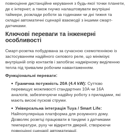
повноцінне дистанційне керування з будь-якої точки планети,
де є інтернет, а також гнучко налаштовувати внутрішні
таймери, розклади роботи за годинами чи дні тижня та
складні автоматичні сценарії взаємодії з іншими смарт-
датчиками.
Ключові переваги та інженерні
особливості
Смарт-розетка побудована за сучасною схемотехнікою із
застосуванням надійного силового реле, що мінімізує
внутрішній опір контактів і запобігає надмірному виділенню
тепла під тривалим робочим навантаженням.
Функціональні переваги:
Гранична потужність 20А (4.4 kW):
Суттєво
перевищує можливості стандартних 10А чи 16А
аналогів, забезпечуючи надійну роботу з приладами, які
мають високі пускові струми.
Універсальна інтеграція Tuya / Smart Life:
Найпопулярніша платформа для розумного дому.
Дозволяє розетці працювати в тандемі з датчиками
температури, руху чи відкриття дверей, створюючи
повноцінні сценарії автоматизації.