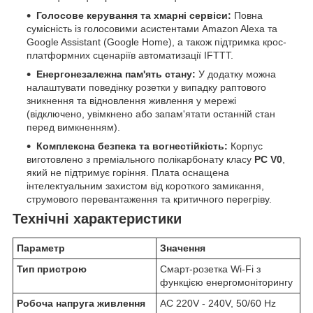
Голосове керування та хмарні сервіси:
Повна
сумісність із голосовими асистентами Amazon Alexa та
Google Assistant (Google Home), а також підтримка крос-
платформних сценаріїв автоматизації IFTTT.
Енергонезалежна пам'ять стану:
У додатку можна
налаштувати поведінку розетки у випадку раптового
зникнення та відновлення живлення у мережі
(відключено, увімкнено або запам'ятати останній стан
перед вимкненням).
Комплексна безпека та вогнестійкість:
Корпус
виготовлено з преміального полікарбонату класу
PC V0
,
який не підтримує горіння. Плата оснащена
інтелектуальним захистом від короткого замикання,
струмового перевантаження та критичного перегріву.
Технічні характеристики
Параметр
Значення
Тип пристрою
Смарт-розетка Wi-Fi з
функцією енергомоніторингу
Робоча напруга живлення
AC 220V - 240V, 50/60 Hz