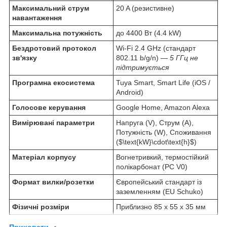
Максимальний струм
20 A (резистивне)
навантаження
Максимальна потужність
до 4400 Вт (4.4 kW)
Бездротовий протокол
Wi-Fi 2.4 GHz (стандарт
зв'язку
802.11 b/g/n) —
5 ГГц не
підтримується
Програмна екосистема
Tuya Smart, Smart Life (iOS /
Android)
Голосове керування
Google Home, Amazon Alexa
Вимірювані параметри
Напруга (V), Струм (A),
Потужність (W), Споживання
($\text{kW}\cdot\text{h}$)
Матеріал корпусу
Вогнетривкий, термостійкий
полікарбонат (PC V0)
Формат вилки/розетки
Європейський стандарт із
заземленням (EU Schuko)
Фізичні розміри
Приблизно 85 x 55 x 35 мм
Приховати