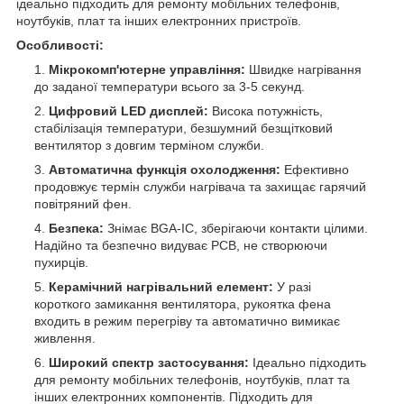
ідеально підходить для ремонту мобільних телефонів,
ноутбуків, плат та інших електронних пристроїв.
Особливості:
Мікрокомп'ютерне управління:
Швидке нагрівання
до заданої температури всього за 3-5 секунд.
Цифровий LED дисплей:
Висока потужність,
стабілізація температури, безшумний безщітковий
вентилятор з довгим терміном служби.
Автоматична функція охолодження:
Ефективно
продовжує термін служби нагрівача та захищає гарячий
повітряний фен.
Безпека:
Знімає BGA-IC, зберігаючи контакти цілими.
Надійно та безпечно видуває PCB, не створюючи
пухирців.
Керамічний нагрівальний елемент:
У разі
короткого замикання вентилятора, рукоятка фена
входить в режим перегріву та автоматично вимикає
живлення.
Широкий спектр застосування:
Ідеально підходить
для ремонту мобільних телефонів, ноутбуків, плат та
інших електронних компонентів. Підходить для