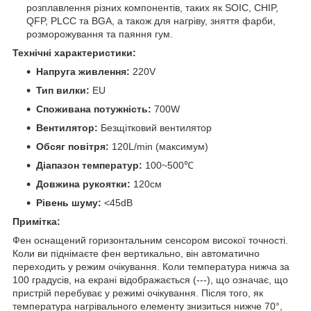
розплавлення різних компонентів, таких як SOIC, CHIP,
QFP, PLCC та BGA, а також для нагріву, зняття фарби,
розморожування та паяння гум.
Технічні характеристики:
Напруга живлення:
220V
Тип вилки:
EU
Споживана потужність:
700W
Вентилятор:
Безщітковий вентилятор
Обсяг повітря:
120L/min (максимум)
Діапазон температур:
100~500℃
Довжина рукоятки:
120см
Рівень шуму:
<45dB
Примітка:
Фен оснащений горизонтальним сенсором високої точності.
Коли ви піднімаєте фен вертикально, він автоматично
переходить у режим очікування. Коли температура нижча за
100 градусів, на екрані відображається (---), що означає, що
пристрій перебуває у режимі очікування. Після того, як
температура нагрівального елементу знизиться нижче 70°,