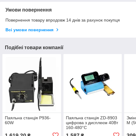
Умови повернення
Повернення товару впродовж 14 днів за рахунок покупця
Всі умови повернення
Подібні товари компанії
Паяльна станція P936-
Паяльна станція ZD-8903
Змін
60W
цифрова з дисплеєм 40Вт
M (50
160-480°C
1 619,20
1 587
309
₴
₴