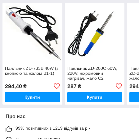
Паяльник ZD-733B 40W (з
Паяльник ZD-200C 60W,
Паял
кнопкою та жалом B1-1)
220V, ніхромовий
ZD-
нагрівач, жало C2
жало
294,40
287
294
₴
₴
Купити
Купити
Про нас
99% позитивних з 1219 відгуків за рік