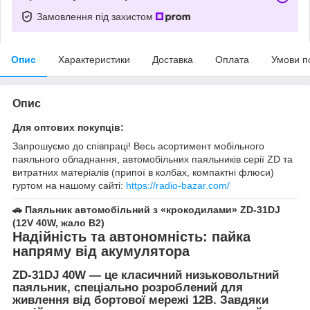
Замовлення під захистом
Опис
Характеристики
Доставка
Оплата
Умови п
Опис
Для оптових покупців:
Запрошуємо до співпраці! Весь асортимент мобільного
паяльного обладнання, автомобільних паяльників серії ZD та
витратних матеріалів (припої в колбах, компактні флюси)
гуртом на нашому сайті:
https://radio-bazar.com/
🚗 Паяльник автомобільний з «крокодилами» ZD-31DJ
(12V 40W, жало B2)
Надійність та автономність: пайка
напряму від акумулятора
ZD-31DJ 40W
— це класичний низьковольтний
паяльник, спеціально розроблений для
живлення від бортової мережі
12В
. Завдяки