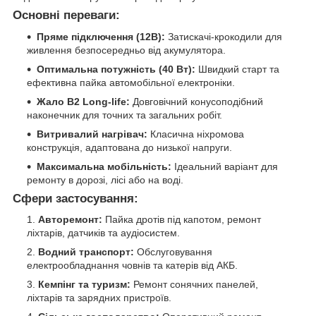
Основні переваги:
Пряме підключення (12В):
Затискачі-крокодили для
живлення безпосередньо від акумулятора.
Оптимальна потужність (40 Вт):
Швидкий старт та
ефективна пайка автомобільної електроніки.
Жало B2 Long-life:
Довговічний конусоподібний
наконечник для точних та загальних робіт.
Витривалий нагрівач:
Класична ніхромова
конструкція, адаптована до низької напруги.
Максимальна мобільність:
Ідеальний варіант для
ремонту в дорозі, лісі або на воді.
Сфери застосування:
Авторемонт:
Пайка дротів під капотом, ремонт
ліхтарів, датчиків та аудіосистем.
Водний транспорт:
Обслуговування
електрообладнання човнів та катерів від АКБ.
Кемпінг та туризм:
Ремонт сонячних панелей,
ліхтарів та зарядних пристроїв.