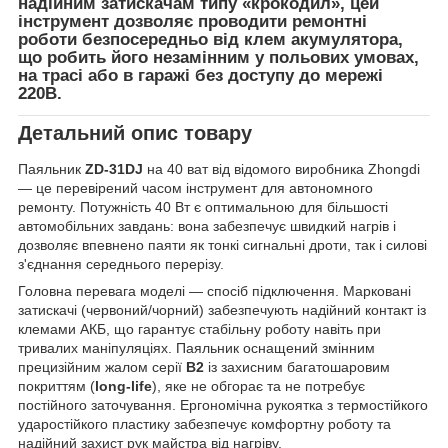
надійним затискачам типу
«крокодил»
, цей
інструмент дозволяє проводити ремонтні
роботи безпосередньо від клем акумулятора,
що робить його незамінним у польових умовах,
на трасі або в гаражі без доступу до мережі
220В.
Детальний опис товару
Паяльник
ZD-31DJ
на 40 ват від відомого виробника Zhongdi
— це перевірений часом інструмент для автономного
ремонту. Потужність 40 Вт є оптимальною для більшості
автомобільних завдань: вона забезпечує швидкий нагрів і
дозволяє впевнено паяти як тонкі сигнальні дроти, так і силові
з'єднання середнього перерізу.
Головна перевага моделі — спосіб підключення. Марковані
затискачі (червоний/чорний) забезпечують надійний контакт із
клемами АКБ, що гарантує стабільну роботу навіть при
тривалих маніпуляціях. Паяльник оснащений змінним
прецизійним жалом серії
B2
із захисним багатошаровим
покриттям (
long-life
), яке не обгорає та не потребує
постійного заточування. Ергономічна рукоятка з термостійкого
ударостійкого пластику забезпечує комфортну роботу та
надійний захист рук майстра від нагріву.