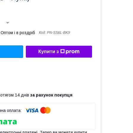
Оптом і в роздріб
Код:
PN-SS6L-BK9
Купити з
ротягом 14 днів
за рахунок покупця
 електронні платежі. Тепер ви можете купити