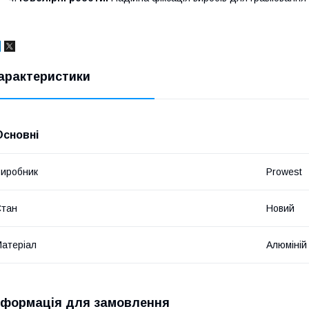
арактеристики
Основні
иробник
Prowest
Стан
Новий
атеріал
Алюміній
нформація для замовлення