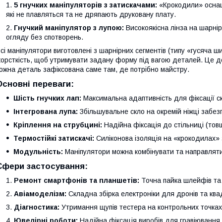
5 гнучких маніпуляторів з затискачами:
«Крокодили» оснащ
які не плавляться та не дряпають друковану плату.
Гнучкий маніпулятор з лупою:
Високоякісна лінза на шарнір
огляду без спотворень.
сі маніпулятори виготовлені з шарнірних сегментів (типу «гусяча ш
орсткість, щоб утримувати задану форму під вагою деталей. Це д
ожна деталь зафіксована саме там, де потрібно майстру.
Основні переваги:
Шість гнучких лап:
Максимальна адаптивність для фіксації ск
Інтегрована лупа:
Збільшувальне скло на окремій ніжці забезп
Кріплення на струбцині:
Надійна фіксація до стільниці (тов
Термостійкі затискачі:
Силіконова ізоляція на «крокодилах» 
Модульність:
Маніпулятори можна комбінувати та направляти 
Сфери застосування:
Ремонт смартфонів та планшетів:
Точна пайка шлейфів та 
Авіамоделізм:
Складна збірка електроніки для дронів та ква
Діагностика:
Утримання щупів тестера на контрольних точках 
Ювелірні роботи:
Надійна фіксація виробів для гравіювання 