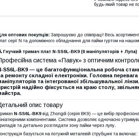
будь-який товар не п
ля оптових покупців:
Запрошуємо до співпраці! Весь асортимент
лат серії N та допоміжного обладнання для пайки гуртом на нашому
 Гнучкий тримач плат N-SS6L-BK9 (6 маніпуляторів + Лупа)
Професійна система «Павук» з оптичним контрол
N-SS6L-BK9
— це багатофункціональна робоча станц
та ремонту складної електроніки. Головна переваг
маніпуляторів
та інтегрованої
збільшувальної лінзи
пристрій надійно фіксується на краю столу, звіль
майстра.
Детальний опис товару
Тримач
N-SS6L-BK9
від Zhongdi (серія BK9) — це вибір професіона
ініатюрними компонентами. Система дозволяє одночасно утримува
риладів та детально розглядати зону пайки через лупу.
онструкція базується на потужній металевій струбцині та включає: