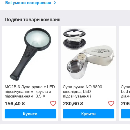
Всі умови повернення
Подібні товари компанії
MG2B-6 Лупа ручна c LED
Лупа ручна NO.9890
Лупа
підсвічуванням, кругла з
ювелірна, LED
Led 
підсвічуванням, 3.5 X
підсвічування і
діа
Ø65мм, 10X Ø17мм
ультрафіолетом, 40X,
156,40
280,60
206
₴
₴
діаметр 25мм, лінза скло,
NO9890
Купити
Купити