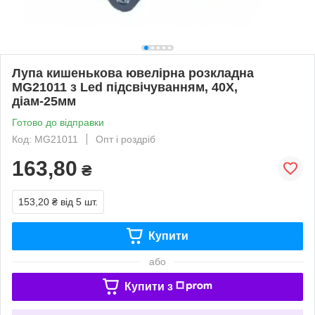
Лупа кишенькова ювелірна розкладна
MG21011 з Led підсвічуванням, 40Х,
діам-25мм
Готово до відправки
Код: MG21011
Опт і роздріб
163,80
₴
153,20 ₴
від 5 шт.
Купити
або
Купити з