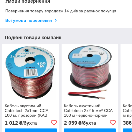
Умови повернення
Повернення товару впродовж 14 днів за рахунок покупця
Всі умови повернення
Подібні товари компанії
Кабель акустичний
Кабель акустичний
Кабе
Cabletech 2x1mm CCA,
Cabletech 2x2.5 мм² CCA
Cabl
100 м, прозорий (KAB
100 м червоно-чорний
м пр
0357)
(KAB0393)
1 012
2 059
386
₴/бухта
₴/бухта