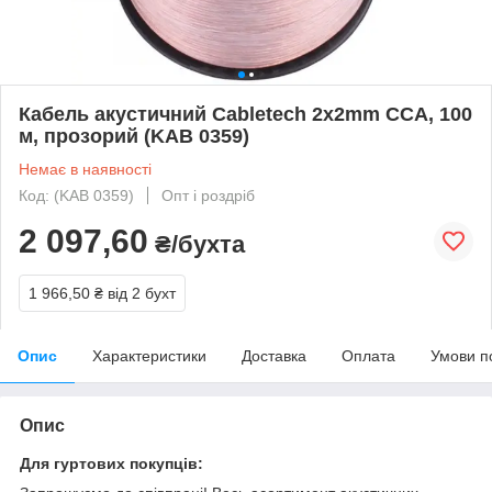
Кабель акустичний Cabletech 2x2mm CCA, 100
м, прозорий (KAB 0359)
Немає в наявності
Код: (KAB 0359)
Опт і роздріб
2 097,60
₴/бухта
1 966,50 ₴
від 2 бухт
Опис
Характеристики
Доставка
Оплата
Умови п
Опис
Для гуртових покупців: