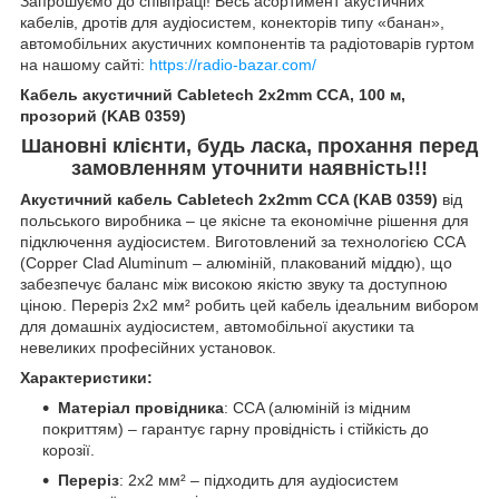
Запрошуємо до співпраці! Весь асортимент акустичних
кабелів, дротів для аудіосистем, конекторів типу «банан»,
автомобільних акустичних компонентів та радіотоварів гуртом
на нашому сайті:
https://radio-bazar.com/
Кабель акустичний Cabletech 2x2mm CCA, 100 м,
прозорий (KAB 0359)
Шановні клієнти, будь ласка, прохання перед
замовленням уточнити наявність!!!
Акустичний кабель Cabletech 2x2mm CCA (KAB 0359)
від
польського виробника – це якісне та економічне рішення для
підключення аудіосистем. Виготовлений за технологією CCA
(Copper Clad Aluminum – алюміній, плакований міддю), що
забезпечує баланс між високою якістю звуку та доступною
ціною. Переріз 2x2 мм² робить цей кабель ідеальним вибором
для домашніх аудіосистем, автомобільної акустики та
невеликих професійних установок.
Характеристики:
Матеріал провідника
: CCA (алюміній із мідним
покриттям) – гарантує гарну провідність і стійкість до
корозії.
Переріз
: 2x2 мм² – підходить для аудіосистем