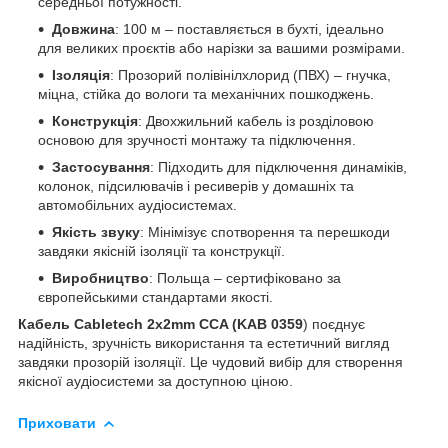
середньої потужності.
Довжина
: 100 м – поставляється в бухті, ідеально
для великих проєктів або нарізки за вашими розмірами.
Ізоляція
: Прозорий полівінілхлорид (ПВХ) – гнучка,
міцна, стійка до вологи та механічних пошкоджень.
Конструкція
: Двохжильний кабель із розділовою
основою для зручності монтажу та підключення.
Застосування
: Підходить для підключення динаміків,
колонок, підсилювачів і ресиверів у домашніх та
автомобільних аудіосистемах.
Якість звуку
: Мінімізує спотворення та перешкоди
завдяки якісній ізоляції та конструкції.
Виробництво
: Польща – сертифіковано за
європейськими стандартами якості.
Кабель Cabletech 2x2mm CCA (KAB 0359
) поєднує
надійність, зручність використання та естетичний вигляд
завдяки прозорій ізоляції. Це чудовий вибір для створення
якісної аудіосистеми за доступною ціною.
Приховати