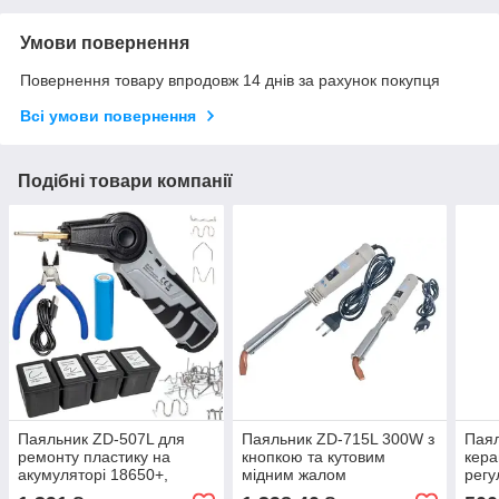
Умови повернення
Повернення товару впродовж 14 днів за рахунок покупця
Всі умови повернення
Подібні товари компанії
Паяльник ZD-507L для
Паяльник ZD-715L 300W з
Паял
ремонту пластику на
кнопкою та кутовим
кера
акумуляторі 18650+,
мідним жалом
рег
гарячий степлер із
темп