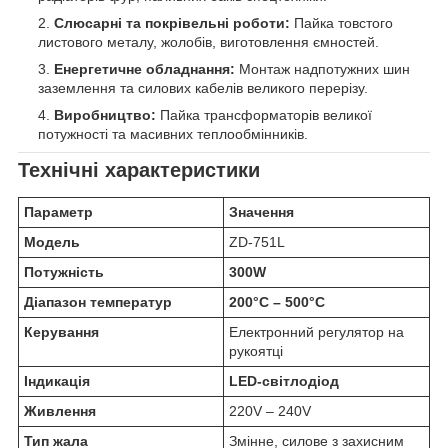
Слюсарні та покрівельні роботи:
Пайка товстого
листового металу, жолобів, виготовлення ємностей.
Енергетичне обладнання:
Монтаж надпотужних шин
заземлення та силових кабелів великого перерізу.
Виробництво:
Пайка трансформаторів великої
потужності та масивних теплообмінників.
Технічні характеристики
Параметр
Значення
Модель
ZD-751L
Потужність
300W
Діапазон температур
200°C – 500°C
Керування
Електронний регулятор на
рукоятці
Індикація
LED-світлодіод
Живлення
220V – 240V
Тип жала
Змінне, силове з захисним