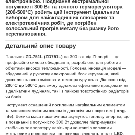
електронікою. Поєднання екстремальної
потужності
300 Вт
та точного
терморегулятора
(200-500°C)
робить цей інструмент ідеальним
вибором для найскладніших слюсарних та
електротехнічних робіт, де потрібен
колосальний прогрів металу без ризику його
перепалювання.
Детальний опис товару
Паяльник
ZD-751L (ZD751L)
на 300 ват від Zhongdi — це
професійне силове обладнання, розроблене для роботи з
об'єктами високої теплоємності. Головна інновація моделі —
вбудований у рукоятку електронний блок керування, який
дозволяє плавно змінювати температуру жала. Діапазон
від
200°C до 500°C
дає змогу однаково ефективно працювати як
з делікатним лудінням, так і з пайкою товстостінних радіаторів
чи баків.
Інструмент оснащений посиленим нагрівальним елементом
та масивним змінним жалом із довговічним покриттям (
long-
life
). Велика маса наконечника акумулює теплову енергію, що
в поєднанні з потужністю 300 Вт дозволяє підтримувати
стабільну температуру навіть при контакті з великими
металевими поверхнями, що швидко відводять тепло.
LED-