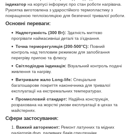
індикатор
на корпусі інформує про стан роботи нагрівача.
Рукоятка виготовлена з ударостійкого термопластику з
покращеною теплоізоляцією для безпечної тривалої роботи.
Основні переваги:
Надпотужність (300 Вт):
Здатність миттєво
прогрівати наймасивніші деталі та з’єднання.
Точна терморегуляція (200-500°C):
Повний
контроль над тепловим режимом для запобігання
перегріву припою та флюсу.
Світлодіодна індикація:
Візуальний контроль подачі
живлення та нагріву.
Витривале жало Long-life:
Спеціальне
багатошарове покриття наконечника для тривалої
експлуатації на екстремальних температурах.
Промисловий стандарт:
Надійна конструкція,
розрахована на жорсткі умови експлуатації в цехах та
майстернях.
Сфери застосування:
Важкий авторемонт:
Ремонт латунних та мідних
радіаторів фур, паливних баків спецтехніки.