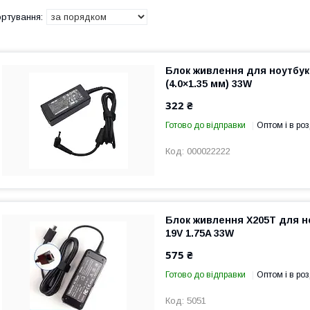
Блок живлення для ноутбука
(4.0×1.35 мм) 33W
322 ₴
Готово до відправки
Оптом і в роз
000022222
Блок живлення X205T для н
19V 1.75A 33W
575 ₴
Готово до відправки
Оптом і в роз
5051