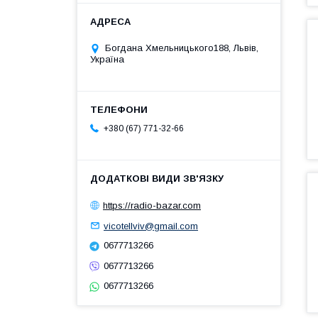
Богдана Хмельницького188, Львів,
Україна
+380 (67) 771-32-66
https://radio-bazar.com
vicotellviv@gmail.com
0677713266
0677713266
0677713266